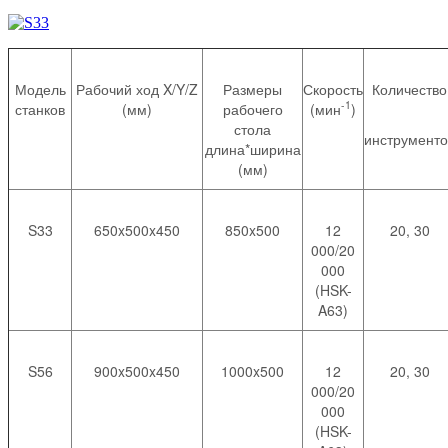
Модель
Рабочий ход X/Y/Z
Размеры
Скорость
Количество
-1
станков
(мм)
рабочего
(мин
)
стола
инструменто
длина*ширина
(мм)
S33
650x500x450
850x500
12
20, 30
000/20
000
(HSK-
A63)
S56
900x500x450
1000x500
12
20, 30
000/20
000
(HSK-