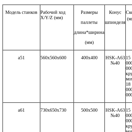
Модель станков
Рабочий ход
Размеры
Конус
Ск
X/Y/Z (мм)
(
паллеты
шпинделя
длина*ширина
(мм)
а51
560x560x600
400x400
HSK-A63
15
№40
00
00
кру
мо
18
00
00
а61
730x650x730
500x500
HSK-A63
15
№40
00
00
кру
мо