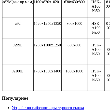
а82М(выс.кр.мом)
1100x820x1020
630x630/800
HSK-
8 
A100
00
№50
а92
1520x1250x1350
800x1000
HSK-
8 
A100
0
№50
А99Е
1250x1100x1250
800x800
HSK-
A100
0
№50
0
А100Е
1700x1350x1400
1000x1000
HSK-
A100
0
№50
0
Популярное
Устройство гибочного арматурного станка