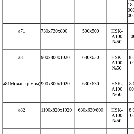
18
00
00
а71
730x730x800
500x500
HSK-
A100
0
№50
а81
900x800x1020
630x630
HSK-
8 
A100
0
№50
а81М(выс.кр.мом)
900x800x1020
630x630
HSK-
8 
A100
00
№50
а82
1100x820x1020
630x630/800
HSK-
8 
A100
0
№50