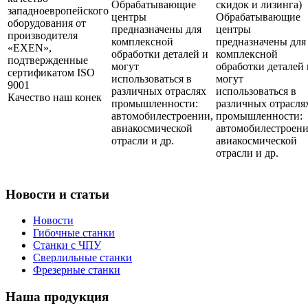
Обрабатывающие
скидок и лизинга)
западноевропейского
центры
Обрабатывающие
оборудования от
предназначены для
центры
производителя
комплексной
предназначены для
«EXEN»,
обработки деталей и
комплексной
подтвержденные
могут
обработки деталей 
сертификатом ISO
использоваться в
могут
9001
различных отраслях
использоваться в
Качество наш конек
промышленности:
различных отрасля
автомобилестроении,
промышленности:
авиакосмической
автомобилестроени
отрасли и др.
авиакосмической
отрасли и др.
Новости и статьи
Новости
Гибочные станки
Станки с ЧПУ
Сверлильные станки
Фрезерные станки
Наша продукция