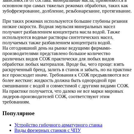
зависимости от состава: минеральные масла, применяются в
основном при самых тяжелых режимах обработки, таких как
зубофрезерование, долбление, резьбонарезание, протягивание.
При таких режимах используются большие глубины резания
низкие скорости. Водная эмульсия минеральных масел
получают разбавлением концентрата масла водой. Также
используются водные растворы синтетических масел,
получаемых также разбавлением концентрата водой.
На сегодняшний день на рынке ведущими фирмами-
производителями представлено большое количество
различных видов СОЖ практически для любых видов
обработки любых материалов. Вроде бы, чего проще: взять
раскрученный бренд, залить в станок и забыть, но на практике
все происходит иначе. Требования к СОЖ предъявляются все
более жесткие: жидкость должна быть однородной при
смешивании с водой и совместимой с другими видами СОЖ.
На практике получается, что далеко не все марки мировых
лидеров-производителей СОЖ, соответствуют этим
требованиям.
Популярное
Устройство гибочного арматурного станка
Виды фрезерных станков с ЧПУ