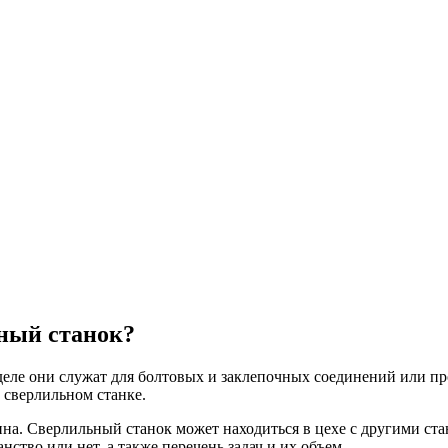
ный станок?
деле они служат для болтовых и заклепочных соединений или 
 сверлильном станке.
ина. Сверлильный станок может находиться в цехе с другими ст
ство или нет, а также перечень задач и их объем.