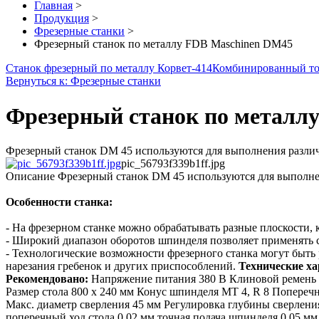
Главная
>
Продукция
>
Фрезерные станки
>
Фрезерный станок по металлу FDB Maschinen DM45
Станок фрезерный по металлу Корвет-414
Комбинированный т
Вернуться к: Фрезерные станки
Фрезерный станок по металл
Фрезерный станок DM 45 используются для выполнения разли
pic_56793f339b1ff.jpg
Описание
Фрезерный станок DM 45 используются для выполне
Особенности станка:
- На фрезерном станке можно обрабатывать разные плоскости, ка
- Широкий диапазон оборотов шпинделя позволяет применять 
- Технологические возможнoсти фрезерного станка могут быть
нарезания гребенок и других приспособлений.
Технические х
Рекомендовано:
Напряжение питания 380 В Клиновой ремень к
Размер стола 800 х 240 мм Конус шпинделя MT 4, R 8 Попереч
Макс. диаметр сверления 45 мм Регулировка глубины сверлени
поперечный ход стола 0,02 мм точная подача шпинделя 0,05 мм