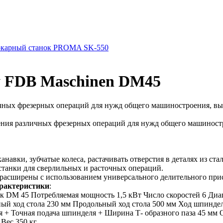
окарный станок PROMA SK-550
у FDB Maschinen DM45
чных фрезерных операций для нужд общего машиностроения, вы
ния различных фрезерных операций для нужд общего машиност
навки, зубчатые колеса, растачивать отверстия в деталях из ста
станки для сверлильных и расточных операций.
 расширены с использованием универсального делительного прис
арактеристики
:
 DМ 45 Потребляемая мощность 1,5 кВт Число скоростей 6 Диапа
ный ход стола 230 мм Продольный ход стола 500 мм Ход шпинде
я + Точная подача шпинделя + Ширина Т- образного паза 45 мм 
 Вес 350 кг