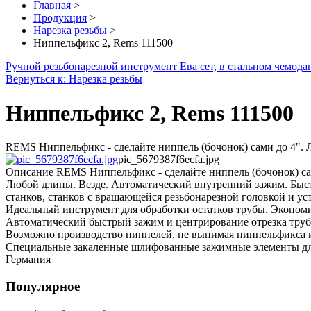
Главная
>
Продукция
>
Нарезка резьбы
>
Ниппельфикс 2, Rems 111500
Ручной резьбонарезной инструмент Ева сет, в стальном чемодане
Вернуться к: Нарезка резьбы
Ниппельфикс 2, Rems 111500
REMS Ниппельфикс - сделайте ниппель (бочонок) сами до 4". 
pic_5679387f6ecfa.jpg
Описание
REMS Ниппельфикс - сделайте ниппель (бочонок) са
Любой длины. Везде. Автоматический внутренний зажим. Быст
станков, станков с вращающейся резьбонарезной головкой и уст
Идеальный инструмент для обработки остатков трубы. Экономи
Автоматический быстрый зажим и центрирование отрезка труб
Возможно производство ниппелей, не вынимая ниппельфикса из
Специальные закаленные шлифованные зажимные элементы дл
Германия
Популярное