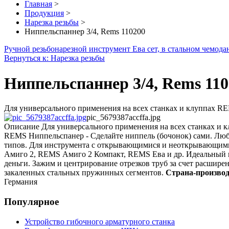
Главная
>
Продукция
>
Нарезка резьбы
>
Ниппельспаннер 3/4, Rems 110200
Ручной резьбонарезной инструмент Ева сет, в стальном чемодане
Вернуться к: Нарезка резьбы
Ниппельспаннер 3/4, Rems 110
Для универсального применения на всех станках и клуппах R
pic_5679387accffa.jpg
Описание
Для универсального применения на всех станках и
REMS Ниппельспанер - Сделайте ниппель (бочонок) сами. Любо
типов. Для инструмента с открывающимися и неоткрывающим
Амиго 2, REMS Амиго 2 Компакт, REMS Ева и др. Идеальный и
деньги. Зажим и центрирование отрезков труб за счет расшире
закаленных стальных пружинных сегментов.
Страна-произво
Германия
Популярное
Устройство гибочного арматурного станка