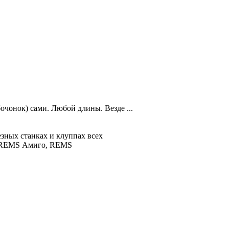
чонок) сами. Любой длины. Везде ...
зных станках и клуппах всех
я REMS Амиго, REMS