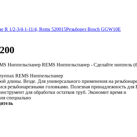
 R 1/2-3/4-1-11/4, Rems 520015
Резьборез Bosch GGW10E
200
EMS Ниппельспанер REMS Ниппельспанер - Сделайте ниппель (бо
 клуппах REMS Ниппельспанер
й длины. Везде. Для универсального применения на резьбонаре
ися резьбонарезными головками. Полезная принадлежность дл
нструмент для обработки остатков труб. Экономит время и
ния специально
дитель