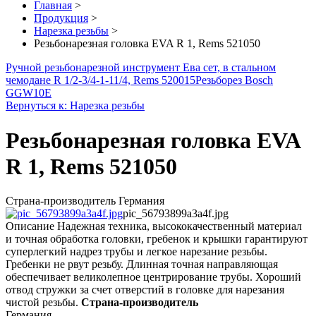
Главная
>
Продукция
>
Нарезка резьбы
>
Резьбонарезная головка EVA R 1, Rems 521050
Ручной резьбонарезной инструмент Ева сет, в стальном
чемодане R 1/2-3/4-1-11/4, Rems 520015
Резьборез Bosch
GGW10E
Вернуться к: Нарезка резьбы
Резьбонарезная головка EVA
R 1, Rems 521050
Страна-производитель Германия
pic_56793899a3a4f.jpg
Описание
Надежная техника, высококачественный материал
и точная обработка головки, гребенок и крышки гарантируют
суперлегкий надрез трубы и легкое нарезание резьбы.
Гребенки не рвут резьбу. Длинная точная направляющая
обеспечивает великолепное центрирование трубы. Хороший
отвод стружки за счет отверстий в головке для нарезания
чистой резьбы.
Страна-производитель
Германия