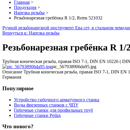
Главная
>
Продукция
>
Нарезка резьбы
>
Резьбонарезная гребёнка R 1/2, Rems 521032
Ручной резьбонарезной инструмент Ева сет, в стальном чемодане
Вернуться к: Нарезка резьбы
Резьбонарезная гребёнка R 1/
Трубная коническая резьба, правая ISO 7-1, DIN EN 10226 ( DI
pic_567938906da95.jpg
Описание
Трубная коническая резьба, правая ISO 7-1, DIN EN 
Германия
Популярное
Устройство гибочного арматурного станка
Виды фрезерных станков с ЧПУ
Гибочные станки для профильных труб
Гибочные станки Pedax
Что нового?