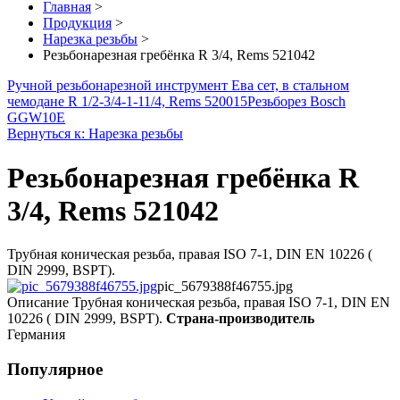
Главная
>
Продукция
>
Нарезка резьбы
>
Резьбонарезная гребёнка R 3/4, Rems 521042
Ручной резьбонарезной инструмент Ева сет, в стальном
чемодане R 1/2-3/4-1-11/4, Rems 520015
Резьборез Bosch
GGW10E
Вернуться к: Нарезка резьбы
Резьбонарезная гребёнка R
3/4, Rems 521042
Трубная коническая резьба, правая ISO 7-1, DIN EN 10226 (
DIN 2999, BSPT).
pic_5679388f46755.jpg
Описание
Трубная коническая резьба, правая ISO 7-1, DIN EN
10226 ( DIN 2999, BSPT).
Страна-производитель
Германия
Популярное