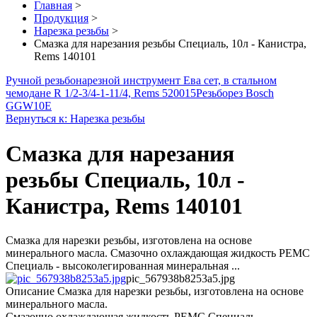
Главная
>
Продукция
>
Нарезка резьбы
>
Смазка для нарезания резьбы Специаль, 10л - Канистра,
Rems 140101
Ручной резьбонарезной инструмент Ева сет, в стальном
чемодане R 1/2-3/4-1-11/4, Rems 520015
Резьборез Bosch
GGW10E
Вернуться к: Нарезка резьбы
Смазка для нарезания
резьбы Специаль, 10л -
Канистра, Rems 140101
Смазка для нарезки резьбы, изготовлена на основе
минерального масла. Смазочно охлаждающая жидкость РЕМС
Специаль - высоколегированная минеральная ...
pic_567938b8253a5.jpg
Описание
Смазка для нарезки резьбы, изготовлена на основе
минерального масла.
Смазочно охлаждающая жидкость РЕМС Специаль -