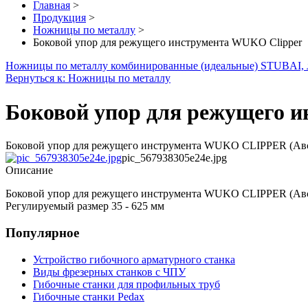
Главная
>
Продукция
>
Ножницы по металлу
>
Боковой упор для режущего инструмента WUKO Clipper
Ножницы по металлу комбинированные (идеальные) STUBAI, 
Вернуться к: Ножницы по металлу
Боковой упор для режущего 
Боковой упор для режущего инструмента WUKO CLIPPER (Австри
pic_567938305e24e.jpg
Описание
Боковой упор для режущего инструмента WUKO CLIPPER (Австр
Регулируемый размер 35 - 625 мм
Популярное
Устройство гибочного арматурного станка
Виды фрезерных станков с ЧПУ
Гибочные станки для профильных труб
Гибочные станки Pedax