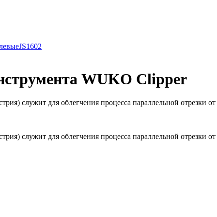
левые
JS1602
инструмента WUKO Clipper
я) cлужит для облегчения процесса параллельной отрезки от кр
ия) cлужит для облегчения процесса параллельной отрезки от 