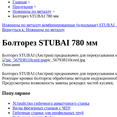
Главная
>
Продукция
>
Ножницы по металлу
>
Болторез STUBAI 780 мм
Ножницы по металлу комбинированные (идеальные) STUBAI, 
Вернуться к: Ножницы по металлу
Болторез STUBAI 780 мм
Болторез STUBAI (Австрия) предназначен для перекусывания мет
pic_567938110ceed.jpg
Описание
Болторез STUBAI (Австрия) предназначен для перекусывания ме
Режущие кромки болтореза обработаны методом индукционной з
Предусмотрена возможность замены режущих частей кусачек.
Популярное
Устройство гибочного арматурного станка
Виды фрезерных станков с ЧПУ
Гибочные станки для профильных труб