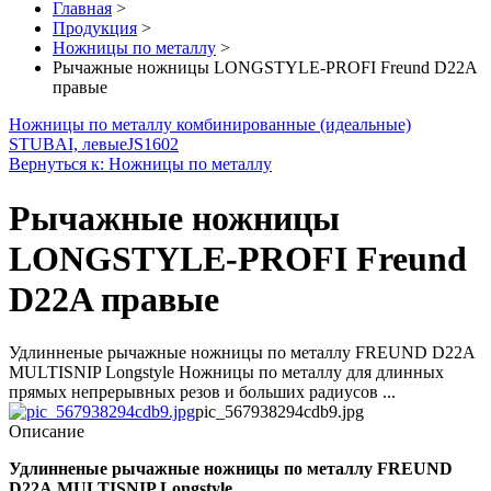
Главная
>
Продукция
>
Ножницы по металлу
>
Рычажные ножницы LONGSTYLE-PROFI Freund D22A
правые
Ножницы по металлу комбинированные (идеальные)
STUBAI, левые
JS1602
Вернуться к: Ножницы по металлу
Рычажные ножницы
LONGSTYLE-PROFI Freund
D22A правые
Удлинненые рычажные ножницы по металлу FREUND D22А
MULTISNIP Longstyle Ножницы по металлу для длинных
прямых непрерывных резов и больших радиусов ...
pic_567938294cdb9.jpg
Описание
Удлинненые рычажные ножницы по металлу FREUND
D22А MULTISNIP Longstyle