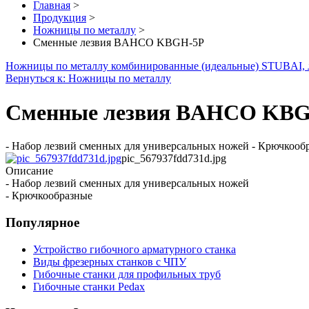
Главная
>
Продукция
>
Ножницы по металлу
>
Сменные лезвия BAHCO KBGH-5P
Ножницы по металлу комбинированные (идеальные) STUBAI, 
Вернуться к: Ножницы по металлу
Сменные лезвия BAHCO KB
- Набор лезвий сменных для универсальных ножей - Крючкооб
pic_567937fdd731d.jpg
Описание
- Набор лезвий сменных для универсальных ножей
- Крючкообразные
Популярное
Устройство гибочного арматурного станка
Виды фрезерных станков с ЧПУ
Гибочные станки для профильных труб
Гибочные станки Pedax