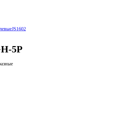
левые
JS1602
GH-5P
разные