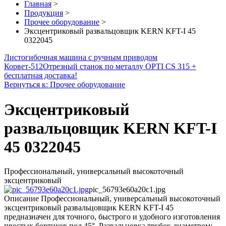
Главная
>
Продукция
>
Прочее оборудование
>
Эксцентриковый развальцовщик KERN KFT-I 45
0322045
Листогибочная машина с ручным приводом
Корвет-512
Отрезный станок по металлу OPTI CS 315 +
бесплатная доставка!
Вернуться к: Прочее оборудование
Эксцентриковый
развальцовщик KERN KFT-I
45 0322045
Профессиональный, универсальный высокоточный
эксцентриковый
pic_56793e60a20c1.jpg
Описание
Профессиональный, универсальный высокоточный
эксцентриковый развальцовщик KERN KFT-I 45
предназначен для точного, быстрого и удобного изготовления
простых бортиков под 45°. Развальцовка трубок диаметром: