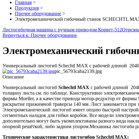
Главная
>
Продукция
>
Прочее оборудование
>
Электромеханический гибочный станок SCHECHTL MA
Листогибочная машина с ручным приводом Корвет-512
Отрезны
Вернуться к: Прочее оборудование
Электромеханический гибоч
Универсальный листогиб Schechtl MAX с рабочей длиной 2040 м
pic_56793caba2139.jpg
Описание
Универсальный листогиб
Schechtl MAX
с рабочей длиной 2040
толщину листа см. по таблице. Конструктивно электромехан
фирмы Moeller, а в качестве привода мотор-редуктор от фир
раскрытие прижимной траверсы 140 мм. Лист зажимается при з
Электромеханический листогиб имеет опцию быстрой настройк
сегментных наладок для гибки коробов. Все модели электром
дополнительно могут быть укомплектованы разного вида нак
опорной решёткой, либо задним упором.Механика листогиба р
Технические характеристики листогибов Schechtl MAX: