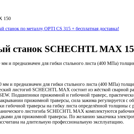
X 150
й станок по металлу OPTI CS 315 + бесплатная доставка!
ный станок SCHECHTL MAX 15
м и предназначен для гибки стального листа (400 МПа) толщино
 мм и предназначен для гибки стального листа (400 МПа) толщ
ический листогиб SCHECHTL MAX состоит из жёсткой сварной р
мы SEW. Подшипники прижимной и гибочной траверс, практическ
акрывании прижимной траверсы, сила зажима регулируется с об
и гибочной траверсы на гибку листа определённой толщины с р
еханического листогиба SCHECHTL MAX комплектуются рабочими
ладками для прижимной траверсы. По желанию заказчика элек
ассчитана на длительную профессиональную эксплуатацию.