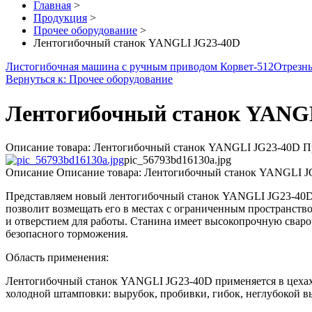
Главная
>
Продукция
>
Прочее оборудование
>
Лентогибочный станок YANGLI JG23-40D
Листогибочная машина с ручным приводом Корвет-512
Отрезны
Вернуться к: Прочее оборудование
Лентогибочный станок YANG
Описание товара: Лентогибочный станок YANGLI JG23-40D Пр
pic_56793bd16130a.jpg
Описание
Описание товара: Лентогибочный станок YANGLI J
Представляем новый лентогибочный станок YANGLI JG23-40D.
позволит возмещать его в местах с ограниченным пространств
и отверстием для работы. Станина имеет высокопрочную свар
безопасного торможения.
Область применения:
Лентогибочный станок YANGLI JG23-40D применяется в цехах 
холодной штамповки: вырубок, пробивки, гибок, неглубокой в