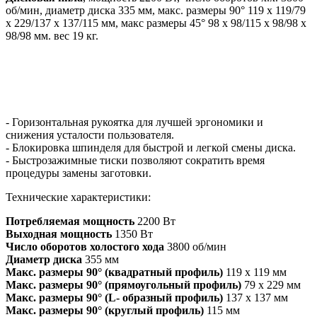
об/мин, диаметр диска 335 мм, макс. размеры 90° 119 х 119/79
х 229/137 х 137/115 мм, макс размеры 45° 98 х 98/115 х 98/98 х
98/98 мм. вес 19 кг.
- Горизонтальная рукоятка для лучшей эргономики и
снижения усталости пользователя.
- Блокировка шпинделя для быстрой и легкой смены диска.
- Быстрозажимные тиски позволяют сократить время
процедуры замены заготовки.
Технические характеристики:
Потребляемая мощность
2200 Вт
Выходная мощность
1350 Вт
Число оборотов холостого хода
3800 об/мин
Диаметр диска
355 мм
Макс. размеры 90° (квадратный профиль)
119 х 119 мм
Макс. размеры 90° (прямоугольный профиль)
79 x 229 мм
Макс. размеры 90° (L- образный профиль)
137 x 137 мм
Макс. размеры 90° (круглый профиль)
115 мм