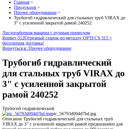
Главная
>
Продукция
>
Прочее оборудование
>
Трубогиб гидравлический для стальных труб VIRAX до
3" с усиленной закрытой рамой 240252
Листогибочная машина с ручным приводом
Корвет-512
Отрезный станок по металлу OPTI CS 315 +
бесплатная доставка!
Вернуться к: Прочее оборудование
Трубогиб гидравлический
для стальных труб VIRAX до
3" с усиленной закрытой
рамой 240252
Трубогиб гидравлический
pic_56793d094d7bd.jpg
Описание
Трубогиб гидравлический для стальных труб
VIRAX до 3" с усиленной закрытой рамой предназначен для