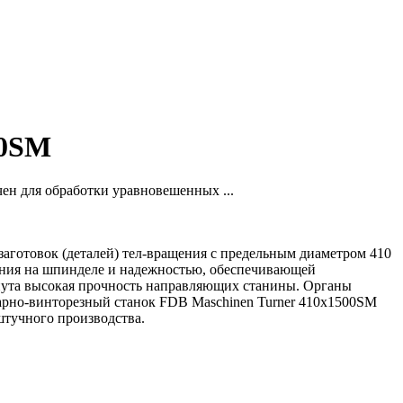
00SM
ен для обработки уравновешенных ...
аготовок (деталей) тел-вращения с предельным диаметром 410
ения на шпинделе и надежностью, обеспечивающей
нута высокая прочность направляющих станины. Органы
арно-винторезный станок FDB Maschinen Turner 410x1500SM
штучного производства.