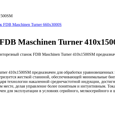
x1500SM
к FDB Maschinen Turner 660x3000S
FDB Maschinen Turner 410x15
нторезный станок FDB Maschinen Turner 410x1500SM предназнач
rner 410x1500SM предназначен для обработки уравновешенных з
теризуется жесткой станиной, обеспечивающей минимальные би
аря технологии накаленной среднечастотной индукции, достиг
м месте, делая управление более понятным и интуитивным. Ток
чен для эксплуатации в условиях серийного, мелкосерийного и 