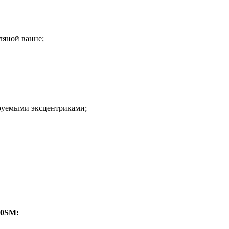
ляной ванне;
ируемыми эксцентриками;
00SM: