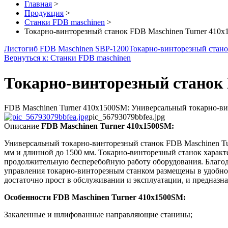
Главная
>
Продукция
>
Станки FDB maschinen
>
Токарно-винторезный станок FDB Maschinen Turner 410
Листогиб FDB Maschinen SBP-1200
Токарно-винторезный стано
Вернуться к: Станки FDB maschinen
Токарно-винторезный станок 
FDB Maschinen Turner 410x1500SM: Универсальный токарно-ви
pic_56793079bbfea.jpg
Описание
FDB Maschinen Turner 410x1500SM:
Универсальный токарно-винторезный станок FDB Maschinen Tu
мм и длинной до 1500 мм. Токарно-винторезный станок харак
продолжительную бесперебойную работу оборудования. Благод
управления токарно-винторезным станком размещены в удобно
достаточно прост в обслуживании и эксплуатации, и предназна
Особенности FDB Maschinen Turner 410x1500SM:
Закаленные и шлифованные направляющие станины;