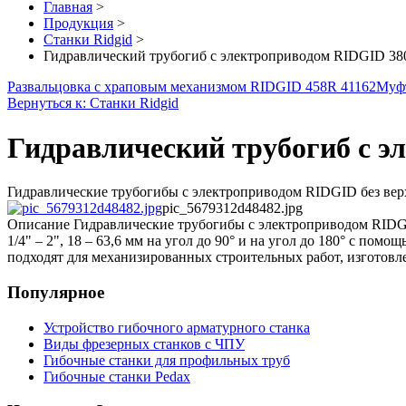
Главная
>
Продукция
>
Станки Ridgid
>
Гидравлический трубогиб с электроприводом RIDGID 380
Развальцовка с храповым механизмом RIDGID 458R 41162
Муф
Вернуться к: Станки Ridgid
Гидравлический трубогиб с э
Гидравлические трубогибы с электроприводом RIDGID без верх
pic_5679312d48482.jpg
Описание
Гидравлические трубогибы с электроприводом RIDGI
1/4" – 2", 18 – 63,6 мм на угол до 90° и на угол до 180° с 
подходят для механизированных строительных работ, изготовле
Популярное
Устройство гибочного арматурного станка
Виды фрезерных станков с ЧПУ
Гибочные станки для профильных труб
Гибочные станки Pedax