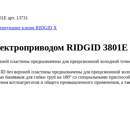
1E арт. 13731
тирующие клещи RIDGID X
лектроприводом RIDGID 3801E 
ней пластины предназначены для прецизионной холодной точной 
D без верхней пластины предназначены для прецизионной холод
помощью башмаков для гибки труб на 180° со специальными присп
ния котлоагрегатов и общего промышленного применения, а такж