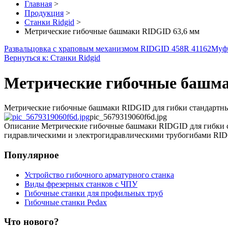
Главная
>
Продукция
>
Станки Ridgid
>
Метрические гибочные башмаки RIDGID 63,6 мм
Развальцовка с храповым механизмом RIDGID 458R 41162
Муф
Вернуться к: Станки Ridgid
Метрические гибочные башма
Метрические гибочные башмаки RIDGID для гибки стандартных 
pic_5679319060f6d.jpg
Описание
Метрические гибочные башмаки RIDGID для гибки ст
гидравлическими и электрогидравлическими трубогибами RID
Популярное
Устройство гибочного арматурного станка
Виды фрезерных станков с ЧПУ
Гибочные станки для профильных труб
Гибочные станки Pedax
Что нового?