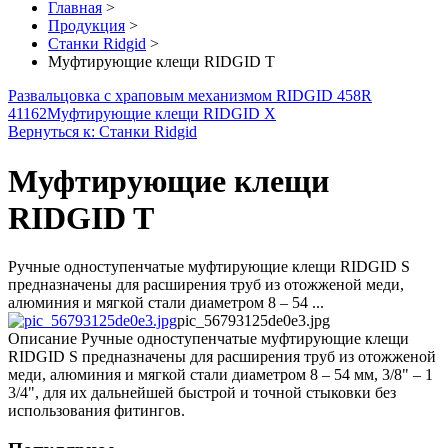
Главная
>
Продукция
>
Станки Ridgid
>
Муфтирующие клещи RIDGID T
Развальцовка с храповым механизмом RIDGID 458R
41162
Муфтирующие клещи RIDGID X
Вернуться к: Станки Ridgid
Муфтирующие клещи
RIDGID T
Ручные одноступенчатые муфтирующие клещи RIDGID S
предназначены для расширения труб из отожженой меди,
алюминия и мягкой стали диаметром 8 – 54 ...
pic_56793125de0e3.jpg
Описание
Ручные одноступенчатые муфтирующие клещи
RIDGID S предназначены для расширения труб из отожженой
меди, алюминия и мягкой стали диаметром 8 – 54 мм, 3/8" – 1
3/4", для их дальнейшей быстрой и точной стыковки без
использования фитингов.