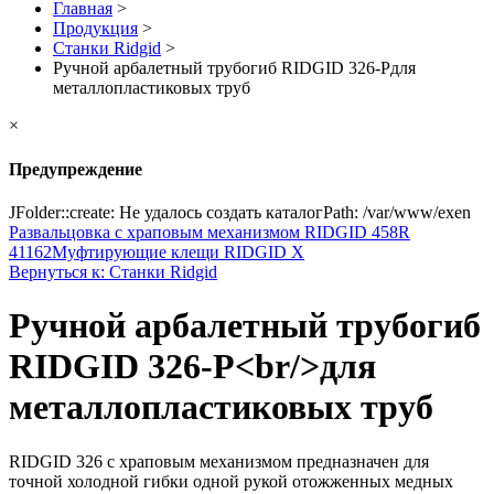
Главная
>
Продукция
>
Станки Ridgid
>
Ручной арбалетный трубогиб RIDGID 326-Pдля
металлопластиковых труб
×
Предупреждение
JFolder::create: Не удалось создать каталогPath: /var/www/exen
Развальцовка с храповым механизмом RIDGID 458R
41162
Муфтирующие клещи RIDGID X
Вернуться к: Станки Ridgid
Ручной арбалетный трубогиб
RIDGID 326-P<br/>для
металлопластиковых труб
RIDGID 326 с храповым механизмом предназначен для
точной холодной гибки одной рукой отожженных медных