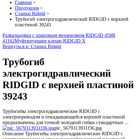
Главная
>
Продукция
>
Станки Ridgid
>
Трубогиб электрогидравлический RIDGID с верхней
пластиной 39243
Развальцовка с храповым механизмом RIDGID 458R
41162
Муфтирующие клещи RIDGID X
Вернуться к: Станки Ridgid
Трубогиб
электрогидравлический
RIDGID с верхней пластиной
39243
Трубогибы электрогидравлические RIDGID с
электроприводом и откидывающейся верхней пластиной
предназначены для точной холодной гибки стандартных ...
pic_5679313931f36.jpg
Описание
Трубогибы электрогидравлические RIDGID с