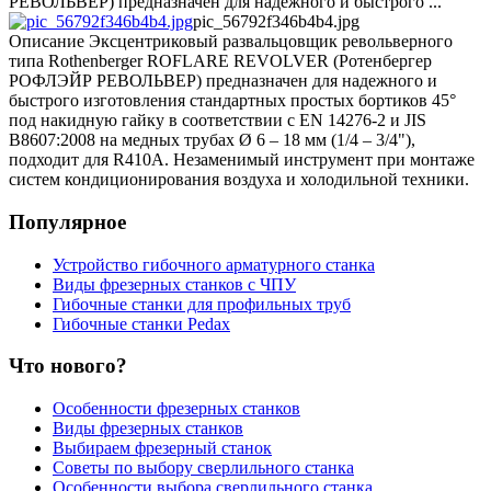
РЕВОЛЬВЕР) предназначен для надежного и быстрого ...
pic_56792f346b4b4.jpg
Описание
Эксцентриковый развальцовщик револьверного
типа Rothenberger ROFLARE REVOLVER (Ротенбергер
РОФЛЭЙР РЕВОЛЬВЕР) предназначен для надежного и
быстрого изготовления стандартных простых бортиков 45°
под накидную гайку в соответствии с EN 14276-2 и JIS
B8607:2008 на медных трубах Ø 6 – 18 мм (1/4 – 3/4"),
подходит для R410A. Незаменимый инструмент при монтаже
систем кондиционирования воздуха и холодильной техники.
Популярное
Устройство гибочного арматурного станка
Виды фрезерных станков с ЧПУ
Гибочные станки для профильных труб
Гибочные станки Pedax
Что нового?
Особенности фрезерных станков
Виды фрезерных станков
Выбираем фрезерный станок
Советы по выбору сверлильного станка
Особенности выбора сверлильного станка