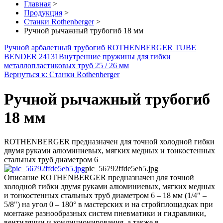
Главная
>
Продукция
>
Станки Rothenberger
>
Ручной рычажный трубогиб 18 мм
Ручной арбалетный трубогиб ROTHENBERGER TUBE
BENDER 24131
Внутренние пружины для гибки
металлопластиковых труб 25 / 26 мм
Вернуться к: Станки Rothenberger
Ручной рычажный трубогиб
18 мм
ROTHENBERGER предназначен для точной холодной гибки
двумя руками алюминиевых, мягких медных и тонкостенных
стальных труб диаметром 6
pic_56792ffde5eb5.jpg
Описание
ROTHENBERGER предназначен для точной
холодной гибки двумя руками алюминиевых, мягких медных
и тонкостенных стальных труб диаметром 6 – 18 мм (1/4" –
5/8") на угол 0 – 180° в мастерских и на стройплощадках при
монтаже разнообразных систем пневматики и гидравлики,
вентиляции и кондиционирования, а также в