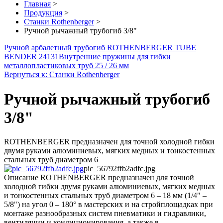
Главная
>
Продукция
>
Станки Rothenberger
>
Ручной рычажный трубогиб 3/8"
Ручной арбалетный трубогиб ROTHENBERGER TUBE
BENDER 24131
Внутренние пружины для гибки
металлопластиковых труб 25 / 26 мм
Вернуться к: Станки Rothenberger
Ручной рычажный трубогиб
3/8"
ROTHENBERGER предназначен для точной холодной гибки
двумя руками алюминиевых, мягких медных и тонкостенных
стальных труб диаметром 6
pic_56792ffb2adfc.jpg
Описание
ROTHENBERGER предназначен для точной
холодной гибки двумя руками алюминиевых, мягких медных
и тонкостенных стальных труб диаметром 6 – 18 мм (1/4" –
5/8") на угол 0 – 180° в мастерских и на стройплощадках при
монтаже разнообразных систем пневматики и гидравлики,
вентиляции и кондиционирования, а также в