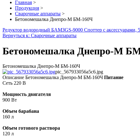
Главная
>
Продукция
>
Сварочные аппараты
>
Бетономешалка Днепро-М БМ-160Ч
Редуктор водородный БАМЗ
GS-9000 Споттер с аксессуарами
Вернуться к: Сварочные аппараты
Бетономешалка Днепро-М БМ
Бетономешалка Днепро-М БМ-160Ч
pic_567933056a5c6.jpg
Описание
Бетономешалка Днепро-М БМ-160Ч
Питание
Сеть 220 В
Мощность двигателя
900 Вт
Объем барабана
160 л
Объем готового раствора
120 л