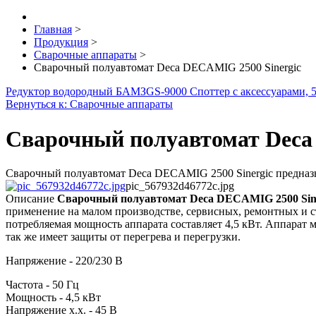
Главная
>
Продукция
>
Сварочные аппараты
>
Сварочный полуавтомат Deca DECAMIG 2500 Sinergic
Редуктор водородный БАМЗ
GS-9000 Споттер с аксессуарами
Вернуться к: Сварочные аппараты
Сварочный полуавтомат Deca
Сварочный полуавтомат Deca DECAMIG 2500 Sinergic предназна
pic_567932d46772c.jpg
Описание
Сварочный полуавтомат Deca DECAMIG 2500 Sin
применение на малом производстве, сервисных, ремонтных и ст
потребляемая мощность аппарата составляет 4,5 кВт. Аппарат
так же имеет защиты от перегрева и перегрузки.
Напряжение - 220/230 В
Частота - 50 Гц
Мощность - 4,5 кВт
Напряжение х.х. - 45 В