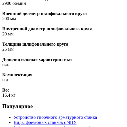
2900 об/мин
Внешний диаметр шлифовального круга
200 мм
Внутренний диаметр шлифовального круга
20 мм
Толщина шлифовального круга
25 мм
Дополнительные характеристики
н.д.
Комплектация
н.д.
Вес
16,4 кг
Популярное
Устройство гибочного арматурного станка
Виды фрезерных станков с ЧПУ