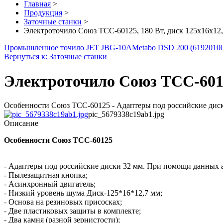
Главная
>
Продукция
>
Заточные станки
>
Электроточило Союз ТСС-60125, 180 Вт, диск 125х16х12,7
Промышленное точило JET JBG-10A
Metabo DSD 200 (6192010
Вернуться к: Заточные станки
Электроточило Союз ТСС-60125,
Особенности Союз ТСС-60125 - Адаптеры под российские диски
pic_5679338c19ab1.jpg
Описание
Особенности Союз ТСС-60125
- Адаптеры под российские диски 32 мм. При помощи данных а
- Пылезащитная кнопка;
- Асинхронный двигатель;
- Низкий уровень шума Диск-125*16*12,7 мм;
- Основа на резиновых присосках;
- Две пластиковых защиты в комплекте;
- Два камня (разной зернистости);