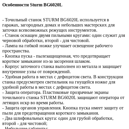
Особенности Sturm BG6020L
- Точильный станок STURM BG6020L используется в
гаражах, загородных домах и небольших мастерских для
заточки всевозможных режущих инструментов.
- Станок оснащен двумя пильными кругами: один служит для
черновой обработки, второй - для чистовой.
- Лампа на гибкой ножке улучшает освещение рабочего
пространства.
- Кнопка пуска - пылезащищенная, что предотвращает
короткое замыкание из-за засорения шлаком.
- Корпус заточного станка выполнен из металла и защищает
внутренние узлы от повреждений.
- Удобная работа в местах с дефицитом света. В конструкции
станка предусмотрен светильник на гнущейся ножке для
удобной работы в местах с дефицитом света.
- Защита оператора. Пластиковые прозрачные экраны
точильного станка STURM BG6020L защищают оператора от
летящих искр во время работы.
- Защита органов управления. Кнопка пуска имеет защиту от
пыли для предотвращения короткого замыкания.
- Два шлифовальных круга: один для грубой обработки,
второй - для чистовой;
- Небольшие габариты;