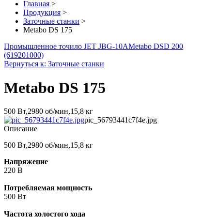
Главная
>
Продукция
>
Заточные станки
>
Metabo DS 175
Промышленное точило JET JBG-10A
Metabo DSD 200
(619201000)
Вернуться к: Заточные станки
Metabo DS 175
500 Вт,2980 об/мин,15,8 кг
pic_56793441c7f4e.jpg
Описание
500 Вт,2980 об/мин,15,8 кг
Напряжение
220 В
Потребляемая мощность
500 Вт
Частота холостого хода