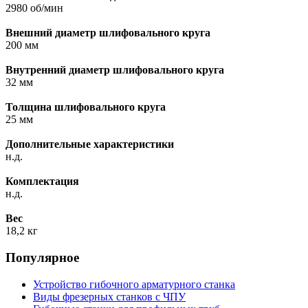
2980 об/мин
Внешний диаметр шлифовального круга
200 мм
Внутренний диаметр шлифовального круга
32 мм
Толщина шлифовального круга
25 мм
Дополнительные характеристики
н.д.
Комплектация
н.д.
Вес
18,2 кг
Популярное
Устройство гибочного арматурного станка
Виды фрезерных станков с ЧПУ