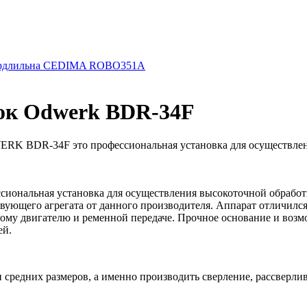
ердлильна CEDIMA ROBO351A
ок Odwerk BDR-34F
RK BDR-34F это профессиональная установка для осуществлени
нальная установка для осуществления высокоточной обработки
тствующего агрегата от данного производителя. Аппарат отличил
ному двигателю и ременной передаче. Прочное основание и воз
ей.
 средних размеров, а именно производить сверление, рассверлив