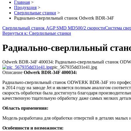
Главная
>
Продукция
>
Сверлильные станки
>
Радиально-сверлильный станок Odwerk BDR-34F
Сверлильный станок AGP SMD MD500/2 скорости
Система св
Вернуться к: Сверлильные станки
Радиально-сверлильный стан
Odwerk BDR-34F 400034: Радиально-сверлильный станок ODWE
pic_567935dd31e41.jpg
Описание
Odwerk BDR-34F 400034:
Радиально-сверлильный станок ODWERK BDR-34F это профессио
в 2014 году на заводе Jet и является полным аналогом соотве
скорость обработки была достигнута благодаря производитель
качественную тщательную обработку даже самых мелких детал
Область применения:
Модель разработана для обработки отверстий в деталях малых и
Особенности и возможности: