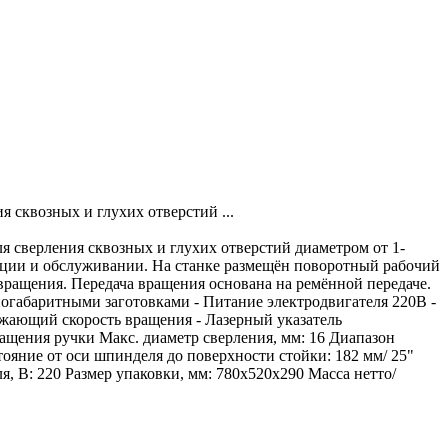
сквозных и глухих отверстий ...
сверления сквозных и глухих отверстий диаметром от 1-
тации и обслуживании. На станке размещён поворотный рабочий
 вращения. Передача вращения основана на ремённой передаче.
ногабаритными заготовками - Питание электродвигателя 220В -
ажающий скорость вращения - Лазерный указатель
ращения ручки Макс. диаметр сверления, мм: 16 Диапазон
ояние от оси шпинделя до поверхности стойки: 182 мм/ 25"
, В: 220 Размер упаковки, мм: 780х520х290 Масса нетто/