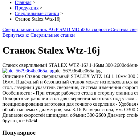
Главная
>
Продукция
>
Сверлильные станки
>
Станок Stalex Wtz-16j
Сверлильный станок AGP SMD MD500/2 скорости
Система св
Вернуться к: Сверлильные станки
Станок Stalex Wtz-16j
Станок сверлильный STALEX WTZ-16J 1-16мм 300-2600об/мин Св
pic_5679364be065a.jpg
Описание
Станок сверлильный STALEX WTZ-16J 1-16мм 300-260
16мм. Надёжный и безопасный станок может использоваться ка
стол, лазерный указатель сверления, система изменения скоро
Особенности: - При отводе рабочего стола в сторону станина 
Поворотный рабочий стол для сверления заготовок под углом
позиционирования заготовки для точного сверления - Удобная 
обрабатываемых диаметров, мм: 3-16 Размеры стола, мм: O300 
Диапазон скоростей шпинделя, об/мин: 300-2600 Диаметр стойк
брутто, кг: 60/64
Популярное