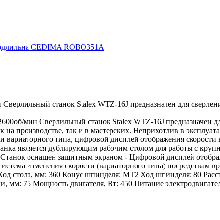
ердлильна CEDIMA ROBO351A
ерлильный станок Stalex WTZ-16J предназначен для сверления 
0об/мин Сверлильный станок Stalex WTZ-16J предназначен для 
к на производстве, так и в мастерских. Неприхотлив в эксплуа
сти вариаторного типа, цифровой дисплей отображения скорости
станка является дублирующим рабочим столом для работы с круп
 - Станок оснащен защитным экраном - Цифровой дисплей отобр
система изменения скорости (вариаторного типа) посредствам в
Ход стола, мм: 360 Конус шпинделя: МТ2 Ход шпинделя: 80 Расст
и, мм: 75 Мощность двигателя, Вт: 450 Питание электродвигателя