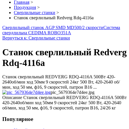
Главная
>
Продукция
>
Сверлильные станки
>
Станок сверлильный Redverg Rdq-4116a
Сверлильный станок AGP SMD MD500/2 скорости
Система
свердлильна CEDIMA ROBO351A
Вернуться к: Сверлильные станки
Станок сверлильный Redverg
Rdq-4116a
Станок сверлильный REDVERG RDQ-4116A 500Вт 420-
2640об/мин ход 50мм 9 скоростей 24кг 500 Вт, 420-2640 об/
мин, ход 50 мм, ф16, 9 скоростей, патрон В16 ...
pic_5679364e7d4ee.jpg
Описание
Станок сверлильный REDVERG RDQ-4116A 500Вт
420-2640об/мин ход 50мм 9 скоростей 24кг 500 Вт, 420-2640
об/мин, ход 50 мм, ф16, 9 скоростей, патрон В16, 24/26 кг
Популярное