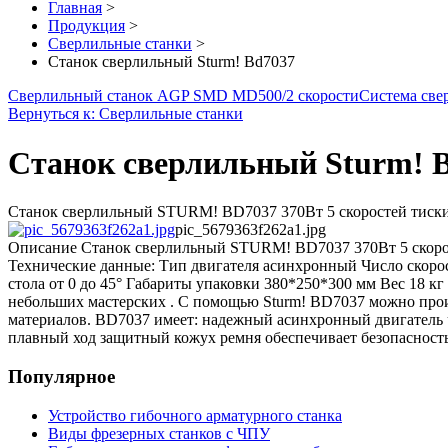
Главная
>
Продукция
>
Сверлильные станки
>
Станок сверлильный Sturm! Bd7037
Сверлильный станок AGP SMD MD500/2 скорости
Система св
Вернуться к: Сверлильные станки
Станок сверлильный Sturm! 
Станок сверлильный STURM! BD7037 370Вт 5 скоростей тиски 
pic_5679363f262a1.jpg
Описание
Станок сверлильный STURM! BD7037 370Вт 5 скорос
Технические данные: Тип двигателя асинхронный Число скорос
стола от 0 до 45° Габариты упаковки 380*250*300 мм Вес 18 
небольших мастерских . С помощью Sturm! BD7037 можно произ
материалов. BD7037 имеет: надежный асинхронный двигатель ч
плавный ход защитный кожух ремня обеспечивает безопасност
Популярное
Устройство гибочного арматурного станка
Виды фрезерных станков с ЧПУ