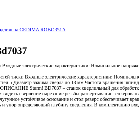
ердлильна CEDIMA ROBO351A
Bd7037
Входные электрические характеристики: Номинальное напряжен
тей тиски Входные электрические характеристики: Номинальн
тей 5 Диаметр зажима сверла до 13 мм Частота вращения шпинде
кг ОПИСАНИЕ Sturm! BD7037 – станок сверлильный для обработки
водить сверление нарезание резьбы развертывание зенкеровани
угунное устойчивое основание и стол реверс обеспечивает вра
ь и упор определяющий глубину сверления. В комплектацию вхо