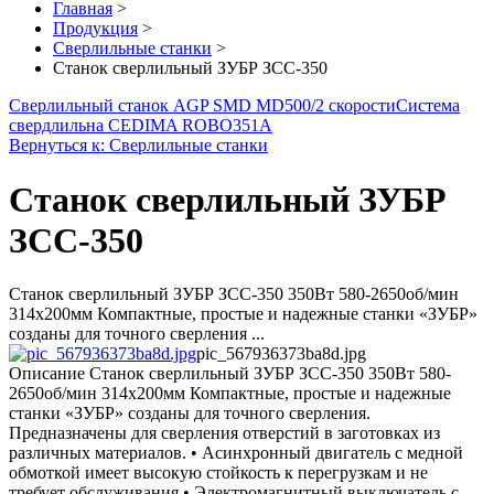
Главная
>
Продукция
>
Сверлильные станки
>
Станок сверлильный ЗУБР ЗСС-350
Сверлильный станок AGP SMD MD500/2 скорости
Система
свердлильна CEDIMA ROBO351A
Вернуться к: Сверлильные станки
Станок сверлильный ЗУБР
ЗСС-350
Станок сверлильный ЗУБР ЗСС-350 350Вт 580-2650об/мин
314х200мм Компактные, простые и надежные станки «ЗУБР»
созданы для точного сверления ...
pic_567936373ba8d.jpg
Описание
Станок сверлильный ЗУБР ЗСС-350 350Вт 580-
2650об/мин 314х200мм Компактные, простые и надежные
станки «ЗУБР» созданы для точного сверления.
Предназначены для сверления отверстий в заготовках из
различных материалов. • Асинхронный двигатель с медной
обмоткой имеет высокую стойкость к перегрузкам и не
требует обслуживания • Электромагнитный выключатель с