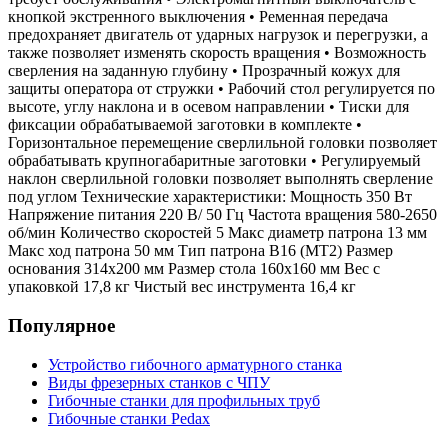
кнопкой экстренного выключения • Ременная передача
предохраняет двигатель от ударных нагрузок и перегрузки, а
также позволяет изменять скорость вращения • Возможность
сверления на заданную глубину • Прозрачный кожух для
защиты оператора от стружки • Рабочий стол регулируется по
высоте, углу наклона и в осевом направлении • Тиски для
фиксации обрабатываемой заготовки в комплекте •
Горизонтальное перемещение сверлильной головки позволяет
обрабатывать крупногабаритные заготовки • Регулируемый
наклон сверлильной головки позволяет выполнять сверление
под углом Технические характеристики: Мощность 350 Вт
Напряжение питания 220 В/ 50 Гц Частота вращения 580-2650
об/мин Количество скоростей 5 Макс диаметр патрона 13 мм
Макс ход патрона 50 мм Тип патрона В16 (МТ2) Размер
основания 314х200 мм Размер стола 160х160 мм Вес с
упаковкой 17,8 кг Чистый вес инструмента 16,4 кг
Популярное
Устройство гибочного арматурного станка
Виды фрезерных станков с ЧПУ
Гибочные станки для профильных труб
Гибочные станки Pedax