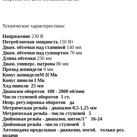
Технические характеристики:
Напряжение
230 В
Потребляемая мощность
150 Вт
Диам. обточки над станиной
140 мм
Диам. обточки над суппортом
76 мм
Длина обточки
250 мм
Диам. универс. патрона
80 мм
Проход шпинделя
9 мм
Конус шпинделяМ II Мк
Конус пиноли
I Мк
Ход пиноли
25 мм
Диапазон оборотов
100 - 2000 об/мин
Число ступеней оборотов
1 ст.
Непр. регулировка оборотов
да
Метрическая резьба - диапазон
0,5-1,25 мм
Метрическая резьба - число ступеней
5
Дюймовая резьба - диапазон, ниток/1"
16-24
Дюймовая резьба - число ступеней
5
Автоподача продольная - диапазон, мм/об.
только рез.
подачи