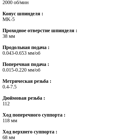
2000 об/мин
Конус шпинделя :
MK-5
Проходное отверстие шпинделя :
38 мм
Продольная подача :
0.043-0.653 мм/об
Поперечная подача :
0.015-0.220 мм/об
Метрическая резьба :
0.4-7.5
Дюймовая резьба :
112
Ход поперечного суппорта :
118 мм
Ход верхнего суппорта :
68 мм