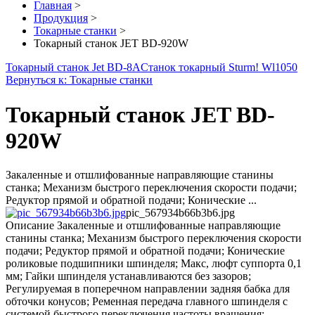
Главная
>
Продукция
>
Токарные станки
>
Токарный станок JET BD-920W
Токарный станок Jet BD-8A
Станок токарный Sturm! Wl1050
Вернуться к: Токарные станки
Токарный станок JET BD-
920W
Закаленные и отшлифованные направляющие станины
станка; Механизм быстрого переключения скорости подачи;
Редуктор прямой и обратной подачи; Конические ...
pic_567934b66b3b6.jpg
Описание
Закаленные и отшлифованные направляющие
станины станка; Механизм быстрого переключения скорости
подачи; Редуктор прямой и обратной подачи; Конические
роликовые подшипники шпинделя; Макс, люфт суппорта 0,1
мм; Гайки шпинделя устанавливаются без зазоров;
Регулируемая в поперечном направлении задняя бабка для
обточки конусов; Ременная передача главного шпинделя с
системой быстрого переключения частоты вращения;