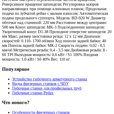
Реверсивное вращение шпинделя; Регулировка зазоров
направляющих при помощи клиновых планок; Продольная
подача по зубчатой рейке с малым износом; Автоматическая
подача продольного суппорта. Модель: BD-920 W Диаметр
обточки над станиной: 220 мм Расстояние между центрами:
500 мм Конус шпинделя: MK-3 Подсоединение шпинделя:
Укороченный конус D1-38 Проходное отверстие шпинделя: 20
мм Макс, размер хвостовика резца: 12 х 12 мм Диапазон
скоростей: 6 110- 1700 об/мин Ход пиноли задней бабки: 40
мм Пиноль задней бабки: МК-2 Скорость подачи: 0,02 - 0,5
мм/об Метрическая резьба: 0,4 - 3,5 мм Дюймовая резьба: 8 -
60 TPI Выходная мощность: 0,6 кВт / S1 100% Входная
мощность: 1,0 кВт / S6 40% Вес: 110 кг
Популярное
Устройство гибочного арматурного станка
Виды фрезерных станков с ЧПУ
Гибочные станки для профильных труб
Гибочные станки Pedax
Что нового?
Особенности фрезерных станков