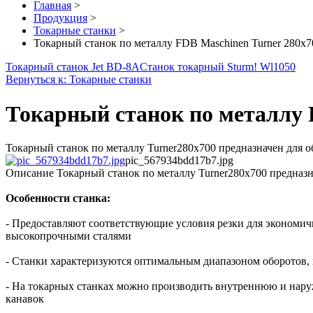
Главная
>
Продукция
>
Токарные станки
>
Токарный станок по металлу FDB Maschinen Turner 280x7
Токарный станок Jet BD-8A
Станок токарный Sturm! Wl1050
Вернуться к: Токарные станки
Токарный станок по металлу 
Токарный станок по металлу Turner280x700 предназначен для об
pic_567934bdd17b7.jpg
Описание
Токарный станок по металлу Turner280x700 предназна
Особенности станка:
- Предоставляют соответствующие условия резки для экономич
высокопрочными сталями
- Станки характеризуются оптимальным диапазоном оборотов,
- На токарных станках можно производить внутреннюю и наруж
канавок