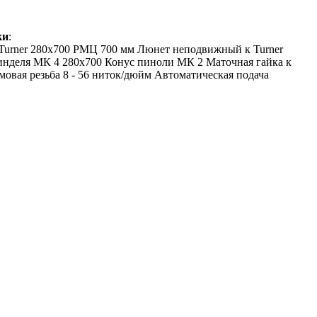
ки
:
 Turner 280x700 РМЦ 700 мм Люнет неподвижный к Turner
инделя МК 4 280x700 Конус пиноли МК 2 Маточная гайка к
ймовая резьба 8 - 56 ниток/дюйм Автоматическая подача