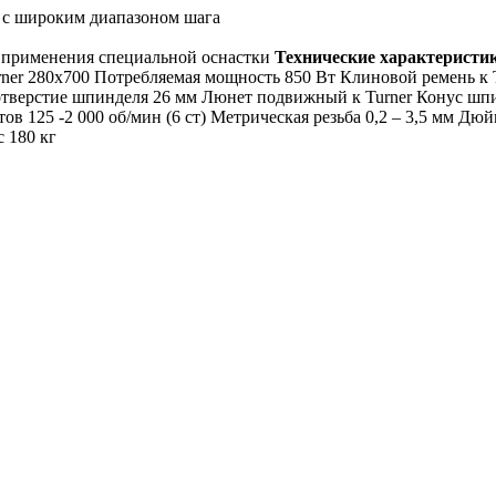
б с широким диапазоном шага
ь применения специальной оснастки
Технические характеристи
rner 280x700 Потребляемая мощность 850 Вт Клиновой ремень к
отверстие шпинделя 26 мм Люнет подвижный к Turner Конус шп
в 125 -2 000 об/мин (6 ст) Метрическая резьба 0,2 – 3,5 мм Дю
с 180 кг