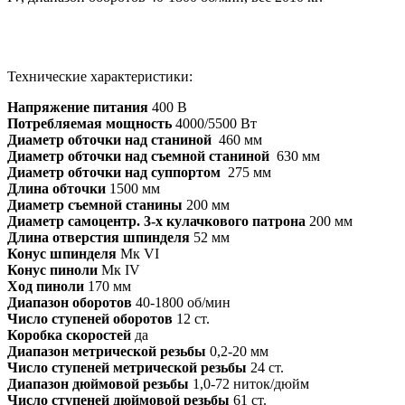
Технические характеристики:
Напряжение питания
400 В
Потребляемая мощность
4000/5500 Вт
Диаметр обточки над станиной
460 мм
Диаметр обточки над съемной станиной
630 мм
Диаметр обточки над суппортом
275 мм
Длина обточки
1500 мм
Диаметр съемной станины
200 мм
Диаметр самоцентр. 3-х кулачкового патрона
200 мм
Длина отверстия шпинделя
52 мм
Конус шпинделя
Мк VI
Конус пиноли
Мк IV
Ход пиноли
170 мм
Диапазон оборотов
40-1800 об/мин
Число ступеней оборотов
12 ст.
Коробка скоростей
да
Диапазон метрической резьбы
0,2-20 мм
Число ступеней метрической резьбы
24 ст.
Диапазон дюймовой резьбы
1,0-72 ниток/дюйм
Число ступеней дюймовой резьбы
61 ст.